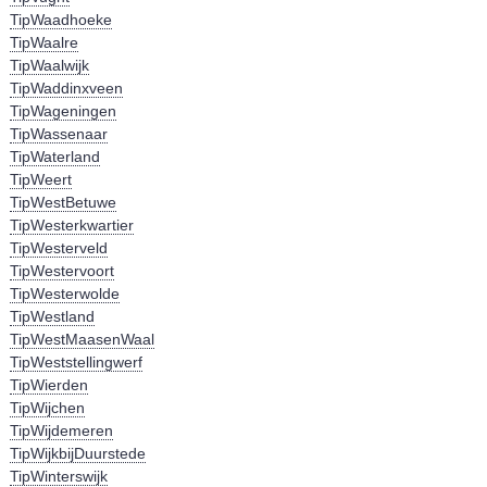
TipWaadhoeke
TipWaalre
TipWaalwijk
TipWaddinxveen
TipWageningen
TipWassenaar
TipWaterland
TipWeert
TipWestBetuwe
TipWesterkwartier
TipWesterveld
TipWestervoort
TipWesterwolde
TipWestland
TipWestMaasenWaal
TipWeststellingwerf
TipWierden
TipWijchen
TipWijdemeren
TipWijkbijDuurstede
TipWinterswijk