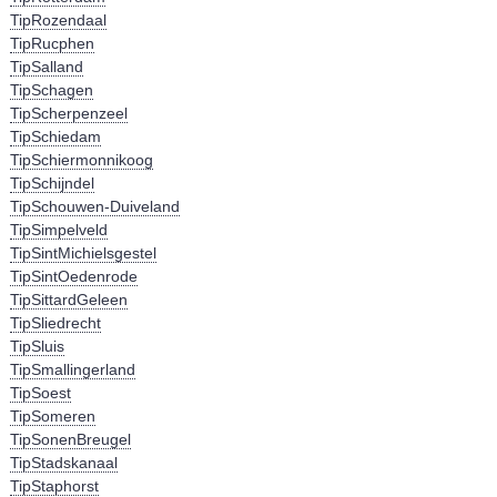
TipRozendaal
TipRucphen
TipSalland
TipSchagen
TipScherpenzeel
TipSchiedam
TipSchiermonnikoog
TipSchijndel
TipSchouwen-Duiveland
TipSimpelveld
TipSintMichielsgestel
TipSintOedenrode
TipSittardGeleen
TipSliedrecht
TipSluis
TipSmallingerland
TipSoest
TipSomeren
TipSonenBreugel
TipStadskanaal
TipStaphorst