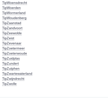
TipWoensdrecht
TipWoerden
TipWormerland
TipWoudenberg
TipZaanstad
TipZandvoort
TipZeewolde
TipZeist
TipZevenaar
TipZoetermeer
TipZoeterwoude
TipZuidplas
TipZundert
TipZutphen
TipZwartewaterland
TipZwijndrecht
TipZwolle