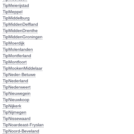
TipMeierijstad
TipMeppel
TipMiddelburg
TipMiddenDelfland
TipMiddenDrenthe
TipMiddenGroningen
TipMoerdijk
TipMolenlanden
TipMontferland
TipMontfoort
TipMookenMiddelaar
TipNeder-Betuwe
TipNederland
TipNederweert
TipNieuwegein
TipNieuwkoop
TipNijkerk
TipNijmegen
TipNissewaard
TipNoardeast-Fryslan
TipNoord-Beveland